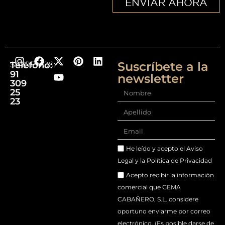
ENVIAR AHORA
Suscríbete a la
Teléfono:
SÍGUENOS:
91
newsletter
309
25
23
He leído y acepto el
Aviso
Legal
y la
Política de Privacidad
Acepto recibir la información
comercial que GEMA
CABAÑERO, S.L. considere
oportuno enviarme por correo
electrónico. (Es posible darse de