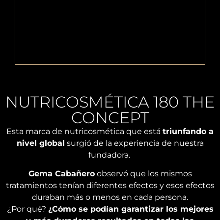
NUTRICOSMÉTIC
Y
NUTRIC
BELLEZA
Y
CORPORAL
NUTRICOSMÉTICA 180 THE
BIENES
CONCEPT
NUTRICOSMÉTICA
Al
180
Y
cumplir
Esta marca de nutricosmética que está
triunfando a
The
BELLEZA
años
nivel global
surgió de la experiencia de nuestra
Concept
FACIAL
el
cuida
fundadora.
metabolismo
NUTRICOSMÉTICA
tu
se
La
Gema Cabañero
observó que los mismos
Y
salud
ralentiza
nutricosmética
VITALIDAD
tratamientos tenían diferentes efectos y esos efectos
y
y la
facial
bienestar
duraban más o menos en cada persona.
tendencia
ayuda
La
con
¿Por qué?
¿Cómo se podían garantizar los mejores
es
a
base
la